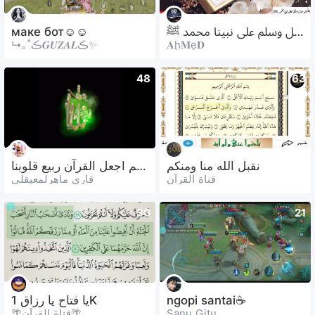
маке бот☺️☺️
اللهم صل وسلم على نبينا محمد ﷺ
↳｡˚ڪ𝑮𝑼𝒁𝑨𝑳ڪ✨
𝐀ḩ𝐌ẹ𝐃
48
63
نقبل الله منا ومنكم
اللهم اجعل القرآن ربیع قلوبنا
قناة القرآن
قاری ماھرلمعیقلی
30
21
يا فتاح يا رزاق 1K
ngopi santai☕
🌴قناة القرآن🌴
Sanu Gitu