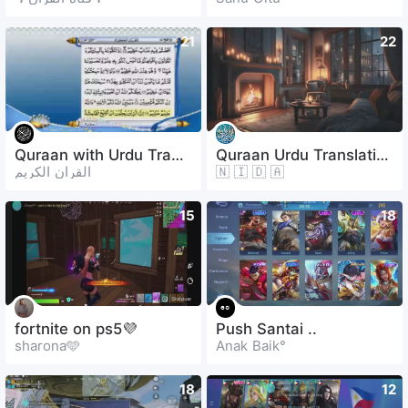
21
22
Quraan with Urdu Translation
Quraan Urdu Translation
القران الكريم
🇳 🇮 🇩 🇦
15
18
fortnite on ps5💜
Push Santai ..
sharona🩵
Anak Baik°
18
12