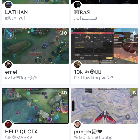
LATIHAN
𝐅𝐈𝐑𝐀𝐒
𝐬㉿𝓮ʏ_ʏui
فـــےــــراس
10
6
emel
10k 🤏🧿🧘‍♂️
к√ℓи⁸⁸Rap💨🥀
Fé Hawking 🔥🦅?
10
8
HELP QUOTA
pubg🫴🏻❤️
𝕊𝔼🦅MARK⚡
🌸Malika 60 pubg