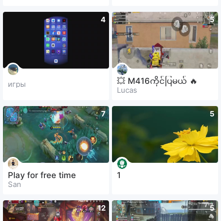
4
5
💥 M416ကိုင်ပြမယ် 🔥
игры
Lucas
7
5
Play for free time
1
San
12
5