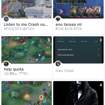
Listen to me Crash out 🤯😏🤣
ano taraaa ml
AFG父GOTuBIT£H
ꂵꏂꄲꅐ ꂵꏂꄲꅐ ꂵꏂꄲꅐ
5
3
help quota
Dani Cipek
꧁🦋⃟‌𝐋𝐱٠ᴶᵒˡⁱ꧂
7
4